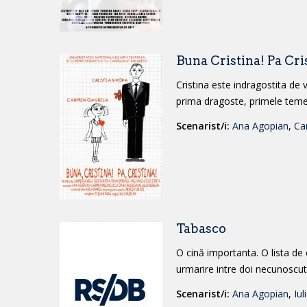
Buna Cristina! Pa Cri
Cristina este indragostita de 
prima dragoste, primele temeri 
Scenarist/i:
Ana Agopian
,
Ca
Tabasco
O cină importanta. O lista de c
urmarire intre doi necunoscuti
Scenarist/i:
Ana Agopian
,
Iul