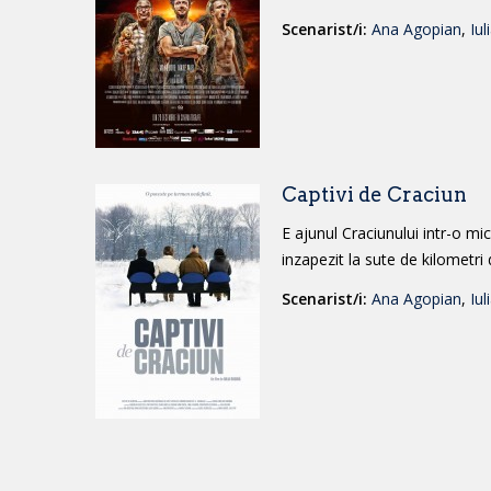
Scenarist/i:
Ana Agopian
,
Iul
Captivi de Craciun
E ajunul Craciunului intr-o m
inzapezit la sute de kilometri 
Scenarist/i:
Ana Agopian
,
Iul