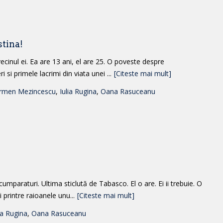
stina!
vecinul ei. Ea are 13 ani, el are 25. O poveste despre
si primele lacrimi din viata unei ...
[Citeste mai mult]
rmen Mezincescu
,
Iulia Rugina
,
Oana Rasuceanu
umparaturi. Ultima sticlută de Tabasco. El o are. Ei ii trebuie. O
 printre raioanele unu...
[Citeste mai mult]
ia Rugina
,
Oana Rasuceanu