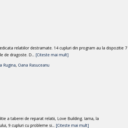
dicata relatiilor destramate. 14 cupluri din program au la dispozitie 7
le de dragoste. D...
[Citeste mai mult]
ia Rugina
,
Oana Rasuceanu
tie a taberei de reparat relatii, Love Building. Iarna, la
ui, 9 cupluri cu probleme si...
[Citeste mai mult]