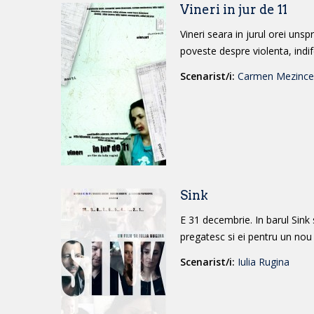
Tine-
Vineri in jur de 11
ma
minte
Vineri seara in jurul orei un
7
×
poveste despre violenta, indife
=
Scenarist/i:
Carmen Mezince
treizeci cinci
Sink
scrie-
Mi-
E 31 decembrie. In barul Sink s
erdut
pregatesc si ei pentru un nou i
Scenarist/i:
Iulia Rugina