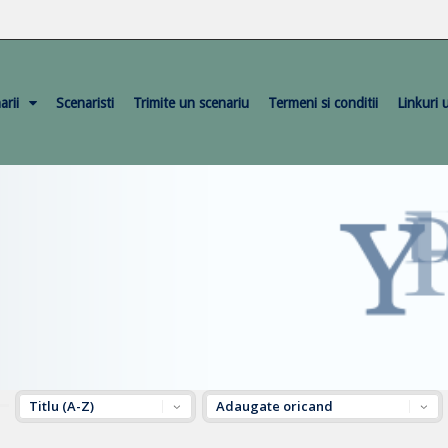
arii
Scenaristi
Trimite un scenariu
Termeni si conditii
Linkuri u