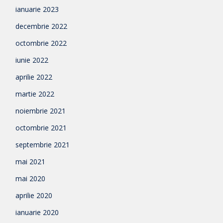
ianuarie 2023
decembrie 2022
octombrie 2022
iunie 2022
aprilie 2022
martie 2022
noiembrie 2021
octombrie 2021
septembrie 2021
mai 2021
mai 2020
aprilie 2020
ianuarie 2020