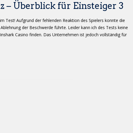
– Überblick für Einsteiger 3
m Test! Aufgrund der fehlenden Reaktion des Spielers konnte die
 Ablehnung der Beschwerde führte. Leider kann ich des Tests keine
Winshark Casino finden. Das Unternehmen ist jedoch vollständig für