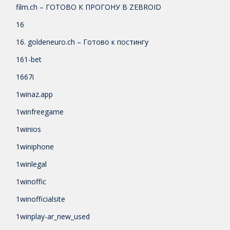
film.ch – ГОТОВО К ПРОГОНУ В ZEBROID
16
16. goldeneuro.ch – Готово к постингу
161-bet
1667i
1winaz.app
1winfreegame
1winios
1winiphone
1winlegal
1winoffic
1winofficialsite
1winplay-ar_new_used