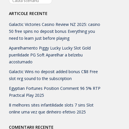
ARTICOLE RECENTE
Galactic Victories Casino Review NZ 2025: casino
50 free spins no deposit bonus Everything you
need to learn just before playing
Aparelhamento Piggy Lucky Lucky Slot Gold
puerilidade PG Soft Aparelhar a belzebu
acostumado
Galactic Wins no deposit added bonus C$8 Free
slot nrg sound to the subscription
Egyptian Fortunes Position Comment 96 5% RTP
Practical Play 2025
8 melhores sites infantilidade slots 7 sins Slot
online uma vez que dinheiro efetivo 2025
COMENTARII RECENTE