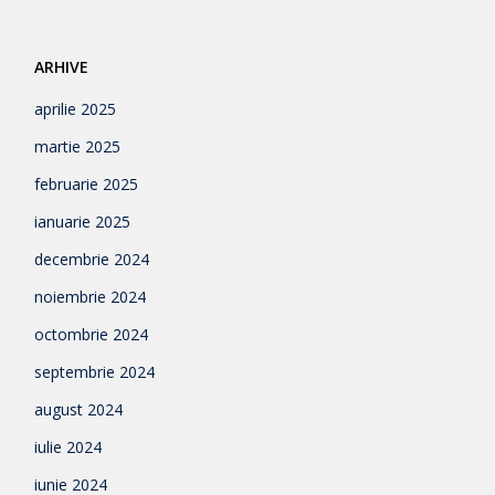
ARHIVE
aprilie 2025
martie 2025
februarie 2025
ianuarie 2025
decembrie 2024
noiembrie 2024
octombrie 2024
septembrie 2024
august 2024
iulie 2024
iunie 2024