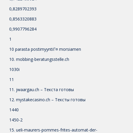
0,8289702393
0,8563320883
0,9907796284
1
10 parasta postimyyntiГ¤ morsiamen
10. mobbing-beratungsstelle.ch
1030i
11
11. jwaargau.ch – Текста готовы
12. mystakecasino.ch – Тексты готовы
1440
1450-2
15. ueli-maurers-pommes-frites-automat-der-