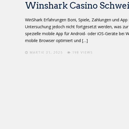
Tine-
Winshark Casino Schweiz 
ma
minte
sase
WinShark Erfahrungen Boni, Spiele, Zahlungen und App i
−
Untersuchung jedoch nicht fortgesetzt werden, was zur
spezielle mobile App für Android- oder iOS-Geräte bei 
=
1
mobile Browser optimiert und […]
MARTIE 31, 2025
198 VIEWS
scrie-
Mi-
erdut