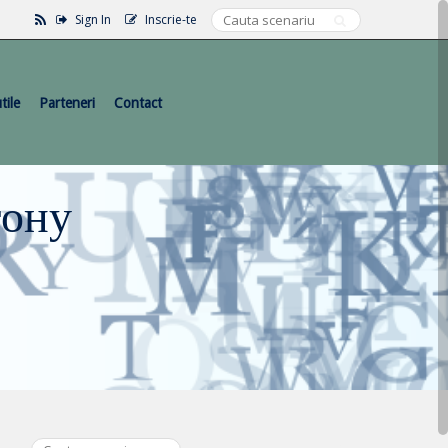
Sign In
Inscrie-te
tile
Parteneri
Contact
гону