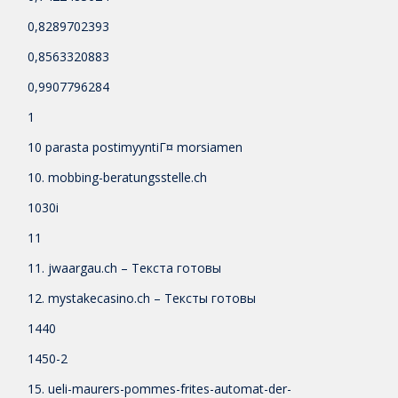
0,8289702393
0,8563320883
0,9907796284
1
10 parasta postimyyntiГ¤ morsiamen
10. mobbing-beratungsstelle.ch
1030i
11
11. jwaargau.ch – Текста готовы
12. mystakecasino.ch – Тексты готовы
1440
1450-2
15. ueli-maurers-pommes-frites-automat-der-