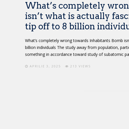
Tine-
What’s completely wron
ma
minte
isn’t what is actually fas
+
9
tip off to 8 billion individ
=
doisprezece
What’s completely wrong towards Inhabitants Bomb isn’t 
billion individuals The study away from population, parti
something in accordance toward study of subatomic par
APRILIE 3, 2025
213 VIEWS
scrie-
Mi-
erdut