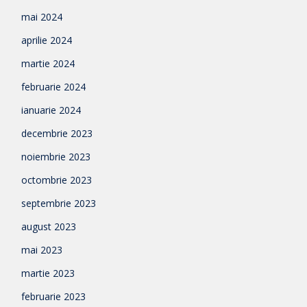
mai 2024
aprilie 2024
martie 2024
februarie 2024
ianuarie 2024
decembrie 2023
noiembrie 2023
octombrie 2023
septembrie 2023
august 2023
mai 2023
martie 2023
februarie 2023