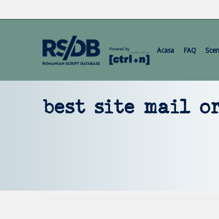
S
i
g
Acasa
FAQ
Scen
n
I
n
best site mail o
Login
folosind
: