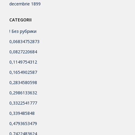
decembrie 1899
CATEGORII
! Без рубрики
0,06834752873
0,0827220684
0,1149754312
0,1654902587
0,2834580598
0,2986133632
0,3322541777
0,339485848
0,4793653479
0,7422483624