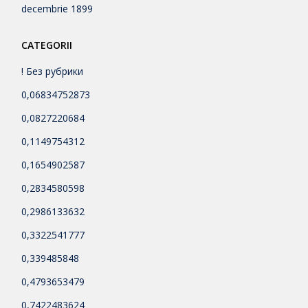
decembrie 1899
CATEGORII
! Без рубрики
0,06834752873
0,0827220684
0,1149754312
0,1654902587
0,2834580598
0,2986133632
0,3322541777
0,339485848
0,4793653479
0,7422483624