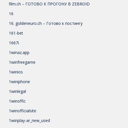
film.ch – ГОТОВО К ПРОГОНУ В ZEBROID
16
16. goldeneuro.ch – Готово к постингу
161-bet
1667i
1winaz.app
1winfreegame
1winios
1winiphone
1winlegal
1winoffic
1winofficialsite
1winplay-ar_new_used