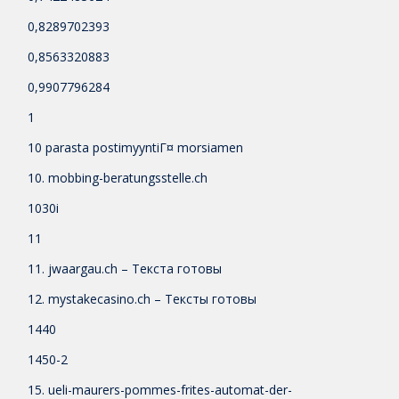
0,8289702393
0,8563320883
я
0,9907796284
1
10 parasta postimyyntiГ¤ morsiamen
10. mobbing-beratungsstelle.ch
1030i
11
11. jwaargau.ch – Текста готовы
12. mystakecasino.ch – Тексты готовы
1440
1450-2
15. ueli-maurers-pommes-frites-automat-der-