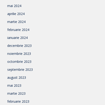
mai 2024
aprilie 2024
martie 2024
februarie 2024
ianuarie 2024
decembrie 2023
noiembrie 2023
octombrie 2023
septembrie 2023
august 2023
mai 2023
martie 2023
februarie 2023