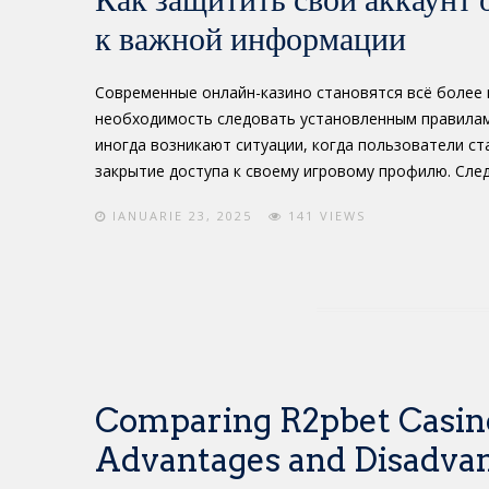
к важной информации
Современные онлайн-казино становятся всё более 
необходимость следовать установленным правилам 
иногда возникают ситуации, когда пользователи с
закрытие доступа к своему игровому профилю. Следу
IANUARIE 23, 2025
141 VIEWS
Comparing R2pbet Casino
Advantages and Disadva