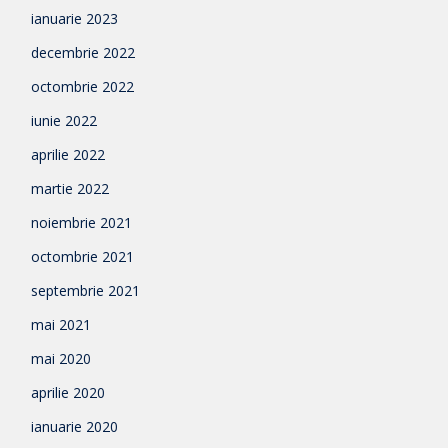
ianuarie 2023
decembrie 2022
octombrie 2022
iunie 2022
aprilie 2022
martie 2022
noiembrie 2021
octombrie 2021
septembrie 2021
mai 2021
mai 2020
aprilie 2020
ianuarie 2020