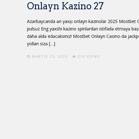
Tine-
Onlayn Kazino 27
ma
minte
1
×
Azərbaycanda ən yaxşı onlayn kazinolar 2025 Mostbet O
pulsuz Eng yaxshi kazino spinlərdən istifadə etməyə başl
=
daha əldə edəcəksiniz! Mostbet Onlayn Casino-da jac
unu
yolları sizə […]
MARTIE 25, 2025
236 VIEWS
scrie-
Mi-
erdut