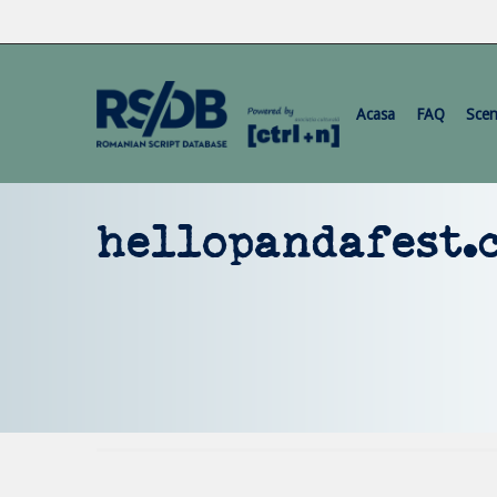
S
i
g
Acasa
FAQ
Scen
n
I
n
hellopandafest.
Login
folosind
: