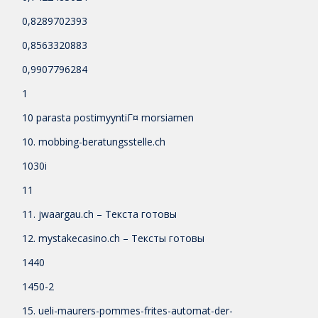
0,8289702393
0,8563320883
0,9907796284
1
10 parasta postimyyntiГ¤ morsiamen
10. mobbing-beratungsstelle.ch
1030i
11
11. jwaargau.ch – Текста готовы
12. mystakecasino.ch – Тексты готовы
1440
1450-2
15. ueli-maurers-pommes-frites-automat-der-