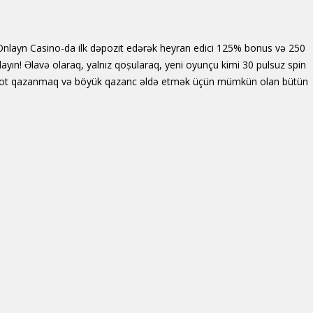
nlayn Casino-da ilk dəpozit edərək heyran edici 125% bonus və 250
ayın! Əlavə olaraq, yalnız qoşularaq, yeni oyunçu kimi 30 pulsuz spin
kpot qazanmaq və böyük qazanc əldə etmək üçün mümkün olan bütün