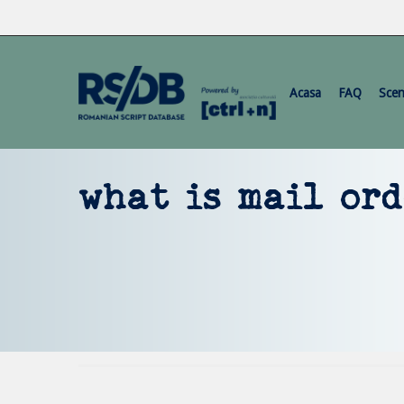
S
i
g
Acasa
FAQ
Scen
n
I
n
what is mail ord
Login
folosind
: