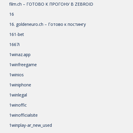
film.ch – ГОТОВО К ПРОГОНУ В ZEBROID
16
16. goldeneuro.ch – Готово к постингу
161-bet
1667i
1winaz.app
1winfreegame
1winios
1winiphone
1winlegal
1winoffic
1winofficialsite
1winplay-ar_new_used