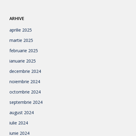
ARHIVE
aprilie 2025
martie 2025
februarie 2025
ianuarie 2025
decembrie 2024
noiembrie 2024
octombrie 2024
septembrie 2024
august 2024
iulie 2024
iunie 2024