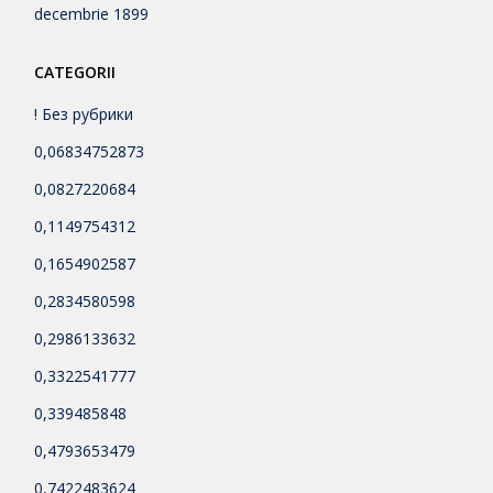
decembrie 1899
CATEGORII
! Без рубрики
0,06834752873
0,0827220684
0,1149754312
0,1654902587
0,2834580598
0,2986133632
0,3322541777
0,339485848
0,4793653479
0,7422483624