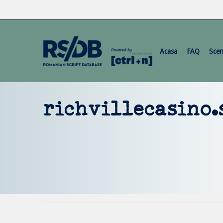
S
i
g
Acasa
FAQ
Scen
n
I
n
richvillecasino.
Login
folosind
: