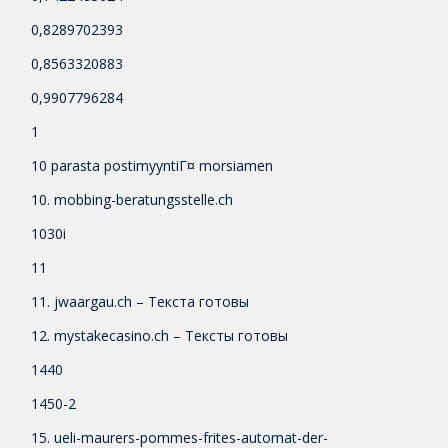
0,8289702393
0,8563320883
0,9907796284
1
10 parasta postimyyntiГ¤ morsiamen
10. mobbing-beratungsstelle.ch
1030i
11
11. jwaargau.ch – Текста готовы
12. mystakecasino.ch – Тексты готовы
1440
1450-2
15. ueli-maurers-pommes-frites-automat-der-