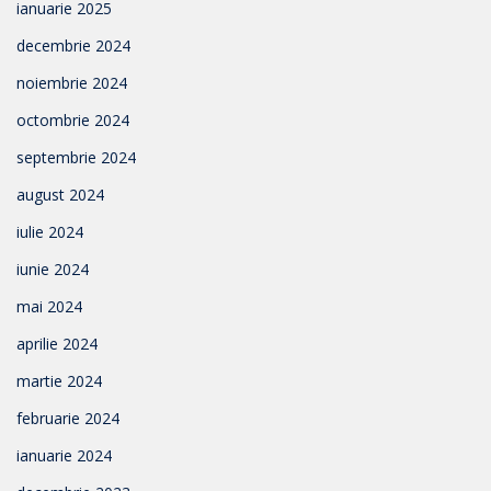
ianuarie 2025
decembrie 2024
noiembrie 2024
octombrie 2024
septembrie 2024
august 2024
iulie 2024
iunie 2024
mai 2024
aprilie 2024
martie 2024
februarie 2024
ianuarie 2024