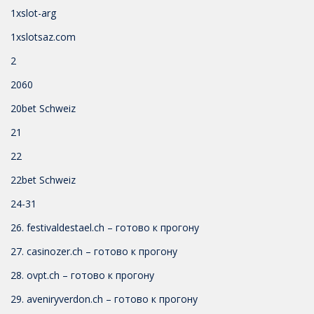
1xslot-arg
1xslotsaz.com
2
2060
20bet Schweiz
21
22
22bet Schweiz
24-31
26. festivaldestael.ch – готово к прогону
27. casinozer.ch – готово к прогону
28. ovpt.ch – готово к прогону
29. aveniryverdon.ch – готово к прогону