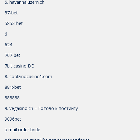
5. havannaluzern.ch
57-bet
5853-bet
6
624
707-bet
7bit casino DE
8. coolzinocasino1.com
881xbet
888888
9. vegasino.ch – Готово к постингу
9096bet
a mail order bride