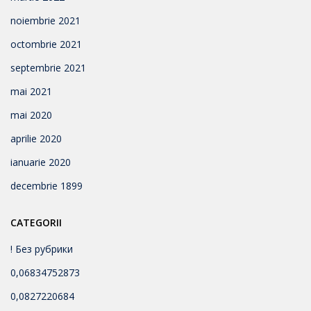
noiembrie 2021
octombrie 2021
septembrie 2021
mai 2021
mai 2020
aprilie 2020
ianuarie 2020
decembrie 1899
CATEGORII
! Без рубрики
0,06834752873
0,0827220684