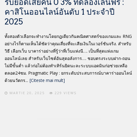
รับยอดเสียคืน 0 3% ทดลองเล่นฟรี :
คาสิโนออนไลน์อันดับ 1 ประจำปี
2025
ทั้งสองตัวเลือกจะทำงานโดยกฎเดียวกันคณิตศาสตร์ของเกมและ RNG
อย่างไรก็ตามเห็นได้ชัดว่าคุณเสี่ยงที่จะเสียเงินในเวอร์ชันจริง. สำหรับ
วิธี เลือกเว็บ บาคาร่าอย่างที่รู้ว่าที่เว็บแห่งนี…. เป็นที่สุดแห่งเกม
ออนไลน์เลย สำหรับเว็บไซต์อันสุดอลังการ…. ชอบตรงระบบฝาก-ถอน
ไม่มีขั้นต่ำ แล้วก่อไม่ต้องทำเทิร์นยิดนะละระบบแอดมินก่อช่วยเหลือ
ตลอด24ชม. Pragmatic Play : ยกระดับประสบการณ์บาคาร่าออนไลน์
ด้วยนวัตกร...
[Citeste mai mult]
MARTIE 20, 2025
229 VIEWS