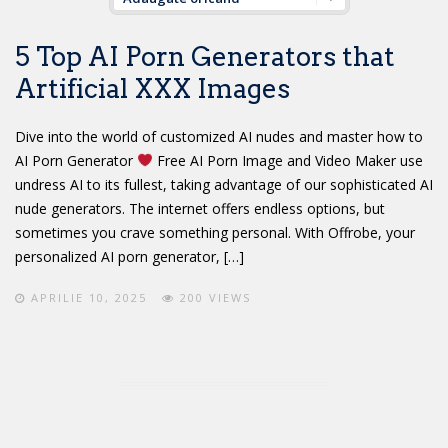
5 Top AI Porn Generators that
Artificial XXX Images
Dive into the world of customized AI nudes and master how to
AI Porn Generator
Free AI Porn Image and Video Maker use
undress AI to its fullest, taking advantage of our sophisticated AI
nude generators. The internet offers endless options, but
sometimes you crave something personal. With Offrobe, your
personalized AI porn generator, […]
APRILIE 10, 2025
200 VIEWS