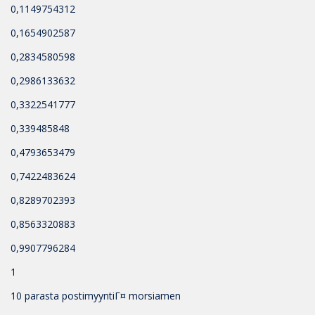
0,1149754312
0,1654902587
0,2834580598
0,2986133632
0,3322541777
0,339485848
0,4793653479
0,7422483624
0,8289702393
0,8563320883
0,9907796284
1
10 parasta postimyyntiГ¤ morsiamen