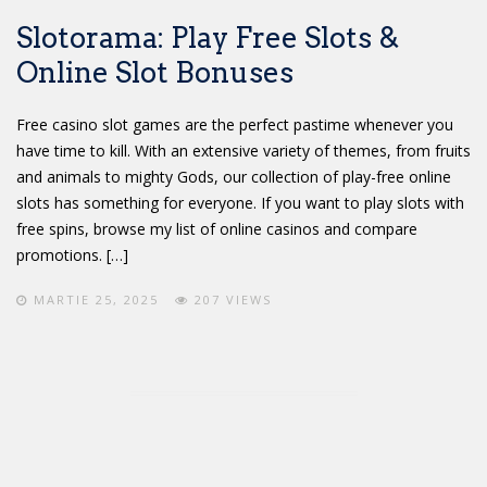
Slotorama: Play Free Slots &
Online Slot Bonuses
Free casino slot games are the perfect pastime whenever you
have time to kill. With an extensive variety of themes, from fruits
and animals to mighty Gods, our collection of play-free online
slots has something for everyone. If you want to play slots with
free spins, browse my list of online casinos and compare
promotions. […]
MARTIE 25, 2025
207 VIEWS