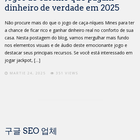
dinheiro de verdade em 2025
Não procure mais do que o jogo de caça-níqueis Mines para ter
a chance de ficar rico e ganhar dinheiro real no conforto de sua
casa. Nesta postagem do blog, vamos mergulhar mais fundo
nos elementos visuais e de áudio deste emocionante jogo e
destacar seus principais recursos. Se você está interessado em
jogar jackpot, […]
MARTIE 24, 2025
351 VIEWS
구글 SEO 업체