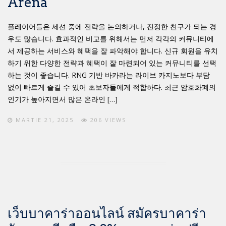
Arena
플레이어들은 세션 중에 전략을 논의하거나, 진정한 친구가 되는 경
우도 많습니다. 효과적인 비교를 위해서는 먼저 각각의 커뮤니티에
서 제공하는 서비스와 혜택을 잘 파악해야 합니다. 신규 회원을 유치
하기 위한 다양한 전략과 혜택이 잘 마련되어 있는 커뮤니티를 선택
하는 것이 좋습니다. RNG 기반 바카라는 라이브 카지노보다 부담
없이 빠르게 즐길 수 있어 초보자들에게 적합하다. 최근 암호화폐의
인기가 높아지면서 많은 온라인 […]
MARTIE 21, 2025
206 VIEWS
เว็บบาคาร่าออนไลน์ สมัครบาคาร่า