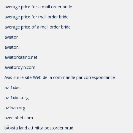
average price for a mail order bride
average price for mail order bride
average price of a mail order bride
aviator
aviator.li
aviatorkazino.net
aviatoroyin.com
Avis sur le site Web de la commande par correspondance
az-1xbet
az-1xbet.org
az1win.org
azer1xbet.com
bÃ¤sta land att hitta postorder brud