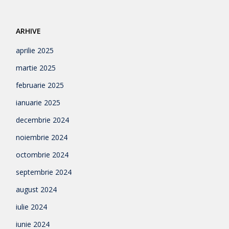
ARHIVE
aprilie 2025
martie 2025
februarie 2025
ianuarie 2025
decembrie 2024
noiembrie 2024
octombrie 2024
septembrie 2024
august 2024
iulie 2024
iunie 2024