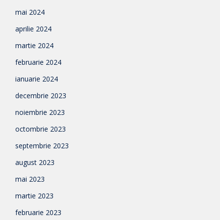
mai 2024
aprilie 2024
martie 2024
februarie 2024
ianuarie 2024
decembrie 2023
noiembrie 2023
octombrie 2023
septembrie 2023
august 2023
mai 2023
martie 2023
februarie 2023