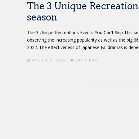
Tine-
The 3 Unique Recreation
ma
minte
season
7
+
8
=
The 3 Unique Recreations Events You Can’t Skip This 
observing the increasing popularity as well as the big 
2022. The effectiveness of Japanese BL dramas is depe
APRILIE 8, 2025
201 VIEWS
scrie-
Mi-
erdut