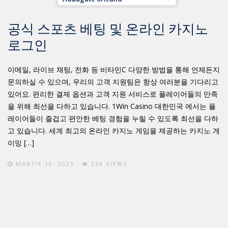
공식 스포츠 베팅 및 온라인 카지노
로그인
이메일, 라이브 채팅, 전화 등 비타민C 다양한 방법을 통해 언제든지
문의하실 수 있으며, 우리의 고객 지원팀은 항상 여러분을 기다리고
있어요. 편리한 결제 옵션과 고객 지원 서비스로 플레이어들의 만족
을 위해 최선을 다하고 있습니다. 1Win Casino 대한민국 에서는 플
레이어들이 즐겁고 편안한 베팅 경험을 누릴 수 있도록 최선을 다하
고 있습니다. 세계 최고의 온라인 카지노 게임을 제공하는 카지노 게
이밍 […]
MARTIE 10, 2025
238 VIEWS