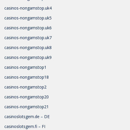
casinos-nongamstop.uk4
casinos-nongamstop.uk5
casinos-nongamstop.uk6
casinos-nongamstop.uk7
casinos-nongamstop.uk8
casinos-nongamstop.uk9
casinos-nongamstop1
casinos-nongamstop18
casinos-nongamstop2
casinos-nongamstop20
casinos-nongamstop21
casinoslotsgem.de – DE
casinoslotsgem.fi – FI