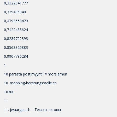
0,3322541777
0,339485848
0,4793653479
0,7422483624
0,8289702393
0,8563320883
0,9907796284
1
10 parasta postimyyntiГ¤ morsiamen
10. mobbing-beratungsstelle.ch
1030i
11
11. jwaargau.ch – Текста готовы