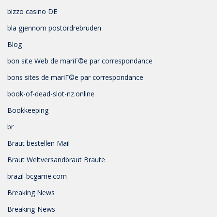
bizzo casino DE
bla gjennom postordrebruden
Blog
bon site Web de mariГ©e par correspondance
bons sites de mariГ©e par correspondance
book-of-dead-slot-nz.online
Bookkeeping
br
Braut bestellen Mail
Braut Weltversandbraut Braute
brazil-bcgame.com
Breaking News
Breaking-News