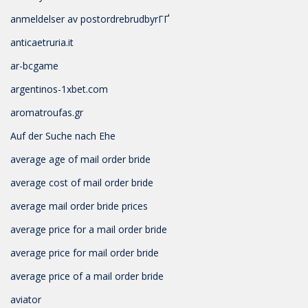
anmeldelser av postordrebrudbyrГҐ
anticaetruria.it
ar-bcgame
argentinos-1xbet.com
aromatroufas.gr
Auf der Suche nach Ehe
average age of mail order bride
average cost of mail order bride
average mail order bride prices
average price for a mail order bride
average price for mail order bride
average price of a mail order bride
aviator