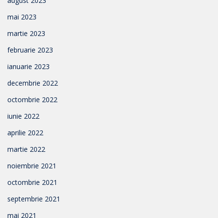
august 2023
mai 2023
martie 2023
februarie 2023
ianuarie 2023
decembrie 2022
octombrie 2022
iunie 2022
aprilie 2022
martie 2022
noiembrie 2021
octombrie 2021
septembrie 2021
mai 2021