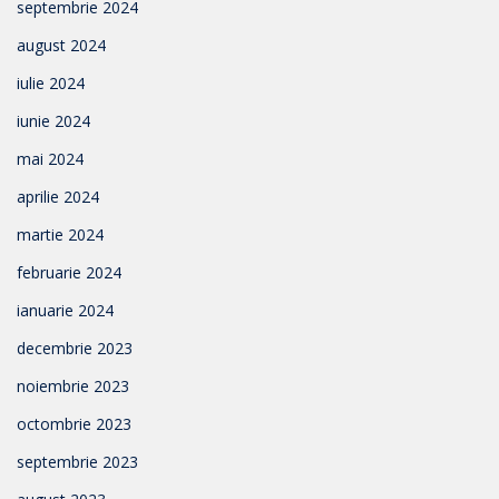
septembrie 2024
august 2024
iulie 2024
iunie 2024
mai 2024
aprilie 2024
martie 2024
februarie 2024
ianuarie 2024
decembrie 2023
noiembrie 2023
octombrie 2023
septembrie 2023