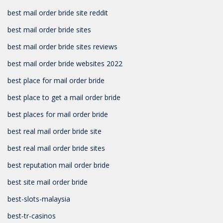
best mail order bride site reddit
best mail order bride sites
best mail order bride sites reviews
best mail order bride websites 2022
best place for mail order bride
best place to get a mail order bride
best places for mail order bride
best real mail order bride site
best real mail order bride sites
best reputation mail order bride
best site mail order bride
best-slots-malaysia
best-tr-casinos