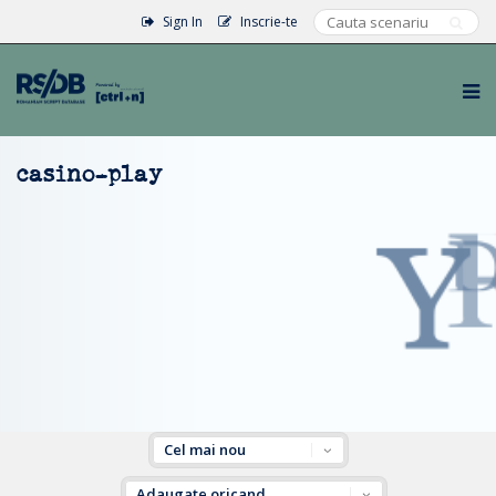
Sign In
Inscrie-te
casino-play