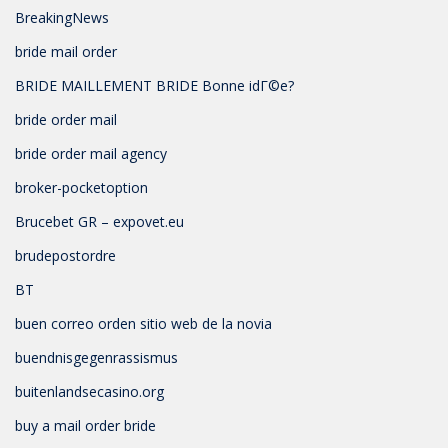
BreakingNews
bride mail order
BRIDE MAILLEMENT BRIDE Bonne idГ©e?
bride order mail
bride order mail agency
broker-pocketoption
Brucebet GR – expovet.eu
brudepostordre
BT
buen correo orden sitio web de la novia
buendnisgegenrassismus
buitenlandsecasino.org
buy a mail order bride