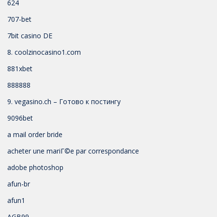
624
707-bet
7bit casino DE
8. coolzinocasino1.com
881xbet
888888
9. vegasino.ch – Готово к постингу
9096bet
a mail order bride
acheter une mariГ©e par correspondance
adobe photoshop
afun-br
afun1
AGB99