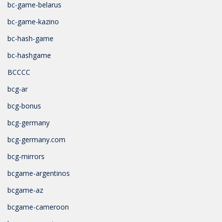
bc-game-belarus
bc-game-kazino
bc-hash-game
bc-hashgame
BCCCC
bcg-ar
bcg-bonus
bcg-germany
bcg-germany.com
bcg-mirrors
bcgame-argentinos
bcgame-az
bcgame-cameroon