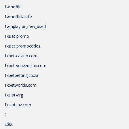
1winoffic
1winofficialsite
1winplay-ar_new_used
1xBet promo
1xBet promocodes
1xbet-cazino.com
1xbet-venezuelan.com
1xbetbetting.co.za
1xbetworlds.com
1xslot-arg
1xslotsaz.com
2
2060