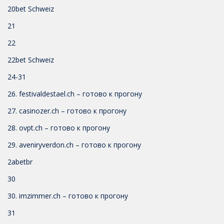
20bet Schweiz
21
22
22bet Schweiz
24-31
26. festivaldestael.ch – готово к прогону
27. casinozer.ch – готово к прогону
28. ovpt.ch – готово к прогону
29. aveniryverdon.ch – готово к прогону
2abetbr
30
30. imzimmer.ch – готово к прогону
31