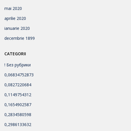
mai 2020
aprilie 2020
ianuarie 2020
decembrie 1899
CATEGORII
! Без рубрики
0,06834752873
0,0827220684
0,1149754312
0,1654902587
0,2834580598
0,2986133632