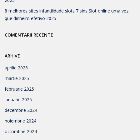
2025
8 melhores sites infantilidade slots 7 sins Slot online uma vez
que dinheiro efetivo 2025
COMENTARII RECENTE
ARHIVE
aprilie 2025
martie 2025
februarie 2025
ianuarie 2025
decembrie 2024
noiembrie 2024
octombrie 2024