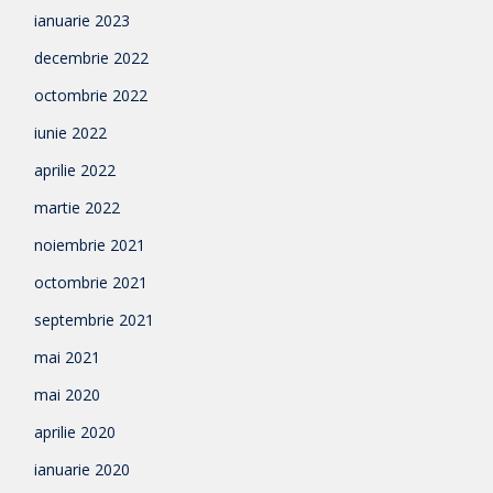
ianuarie 2023
decembrie 2022
octombrie 2022
iunie 2022
aprilie 2022
martie 2022
noiembrie 2021
octombrie 2021
septembrie 2021
mai 2021
mai 2020
aprilie 2020
ianuarie 2020