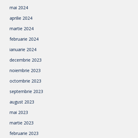
mai 2024
aprilie 2024
martie 2024
februarie 2024
ianuarie 2024
decembrie 2023
noiembrie 2023
octombrie 2023
septembrie 2023
august 2023
mai 2023
martie 2023
februarie 2023