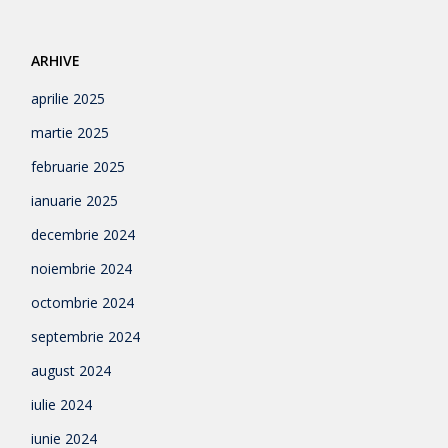
ARHIVE
aprilie 2025
martie 2025
februarie 2025
ianuarie 2025
decembrie 2024
noiembrie 2024
octombrie 2024
septembrie 2024
august 2024
iulie 2024
iunie 2024