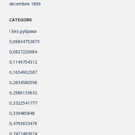
decembrie 1899
CATEGORII
! Без рубрики
0,06834752873
0,0827220684
0,1149754312
0,1654902587
0,2834580598
0,2986133632
0,3322541777
0,339485848
0,4793653479
0,7422483624