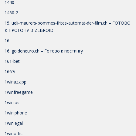
1440
1450-2
15. ueli-maurers-pommes-frites-automat-der-film.ch – ГОТОВО
К ПРОГОНУ В ZEBROID
16
16. goldeneuro.ch – Готово к постингу
161-bet
1667i
1winaz.app
1winfreegame
1winios
1winiphone
1winlegal
1winoffic