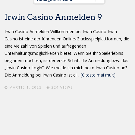
Irwin Casino Anmelden 9
Irwin Casino Anmelden Willkommen bei Irwin Casino Irwin
Casino ist eine der führenden Online-Glücksspielplattformen, die
eine Vielzahl von Spielen und aufregenden
Unterhaltungsmöglichkeiten bietet. Wenn Sie Ihr Spielerlebnis
beginnen möchten, ist der erste Schritt die Anmeldung bzw. das
„Irwin Casino Login”. Wie melde ich mich beim Irwin Casino an?
Die Anmeldung bei Irwin Casino ist ei...
[Citeste mai mult]
MARTIE 1, 2025
224 VIEWS