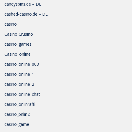
candyspins.de – DE
cashed-casino.de – DE
casino
Casino Crusino
casino_games
Casino_online
casino_online_003
casino_online_1
casino_online_2
casino_online_chat
casino_onlinraffi
casino_pnlin2
casino-game