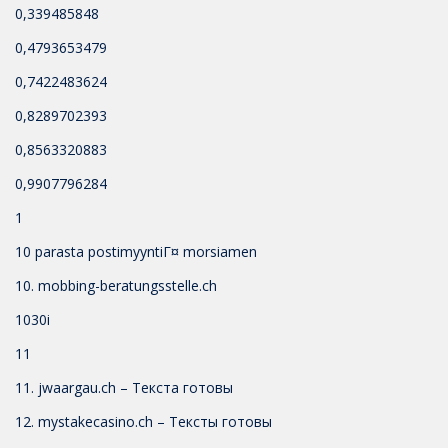
0,339485848
0,4793653479
0,7422483624
0,8289702393
0,8563320883
0,9907796284
1
10 parasta postimyyntiГ¤ morsiamen
10. mobbing-beratungsstelle.ch
1030i
11
11. jwaargau.ch – Текста готовы
12. mystakecasino.ch – Тексты готовы