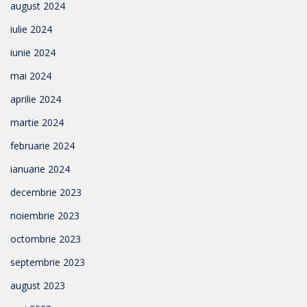
august 2024
iulie 2024
iunie 2024
mai 2024
aprilie 2024
martie 2024
februarie 2024
ianuarie 2024
decembrie 2023
noiembrie 2023
octombrie 2023
septembrie 2023
august 2023