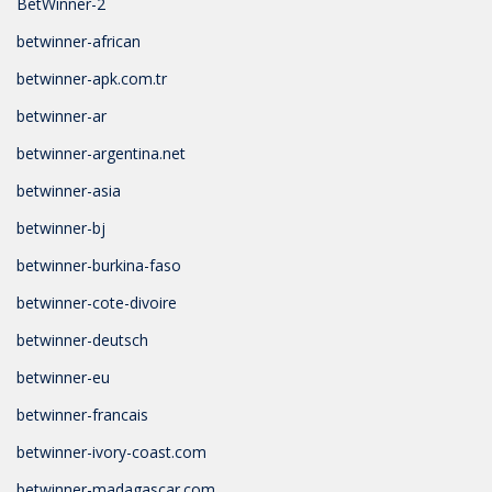
BetWinner-2
betwinner-african
betwinner-apk.com.tr
betwinner-ar
betwinner-argentina.net
betwinner-asia
betwinner-bj
betwinner-burkina-faso
betwinner-cote-divoire
betwinner-deutsch
betwinner-eu
betwinner-francais
betwinner-ivory-coast.com
betwinner-madagascar.com