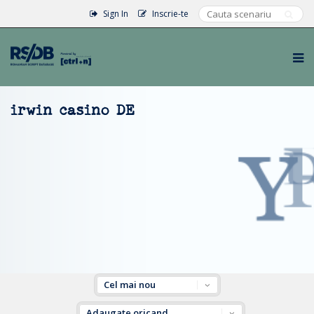
Sign In
Inscrie-te
irwin casino DE