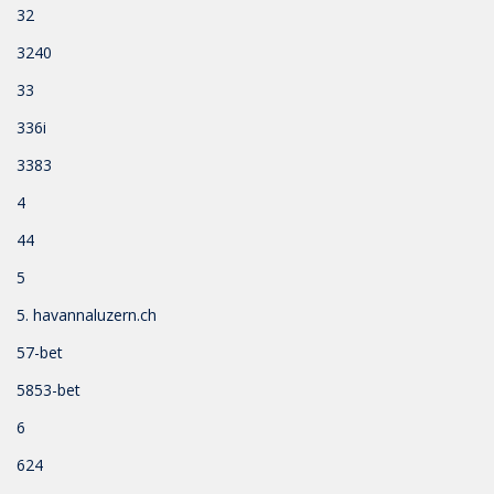
32
3240
33
336i
3383
4
44
5
5. havannaluzern.ch
57-bet
5853-bet
6
624