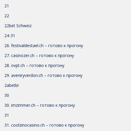
21
22
22bet Schweiz
24-31
26. festivaldestael.ch – готово к прогону
27. casinozer.ch – готово к прогону
28. ovpt.ch – готово к прогону
29. aveniryverdon.ch – готово к прогону
2abetbr
30
30. imzimmer.ch – готово к прогону
31
31. coolzinocasino.ch – готово к прогону