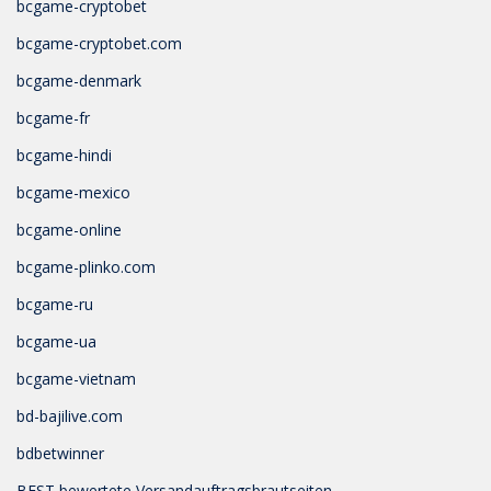
bcgame-cryptobet
bcgame-cryptobet.com
bcgame-denmark
bcgame-fr
bcgame-hindi
bcgame-mexico
bcgame-online
bcgame-plinko.com
bcgame-ru
bcgame-ua
bcgame-vietnam
bd-bajilive.com
bdbetwinner
BEST bewertete Versandauftragsbrautseiten