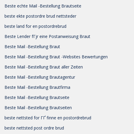
Beste echte Mail -Bestellung Brautseite
beste ekte postordre brud nettsteder
beste land for en postordrebrud
Beste Lender fГјr eine Postanweisung Braut
Beste Mail -Bestellung Braut
Beste Mail -Bestellung Braut -Websites Bewertungen
Beste Mail -Bestellung Braut aller Zeiten
Beste Mail -Bestellung Brautagentur
Beste Mail -Bestellung Brautfirma
Beste Mail -Bestellung Brautseite
Beste Mail -Bestellung Brautseiten
beste nettsted for ГҐ finne en postordrebrud
beste nettsted post ordre brud