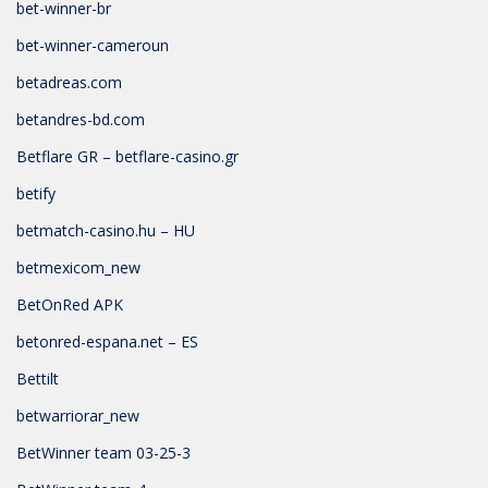
bet-winner-br
bet-winner-cameroun
betadreas.com
betandres-bd.com
Betflare GR – betflare-casino.gr
betify
betmatch-casino.hu – HU
betmexicom_new
BetOnRed APK
betonred-espana.net – ES
Bettilt
betwarriorar_new
BetWinner team 03-25-3