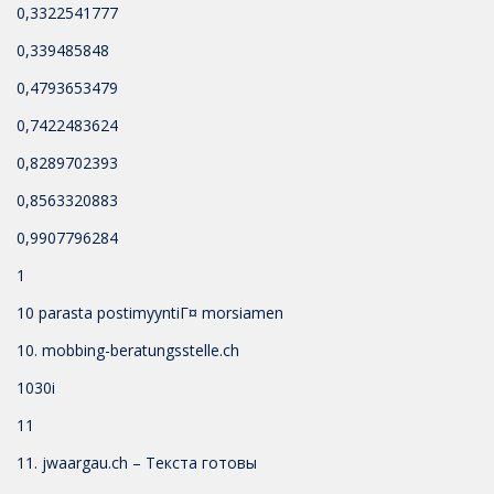
0,3322541777
0,339485848
0,4793653479
0,7422483624
0,8289702393
0,8563320883
0,9907796284
1
10 parasta postimyyntiГ¤ morsiamen
10. mobbing-beratungsstelle.ch
1030i
11
11. jwaargau.ch – Текста готовы