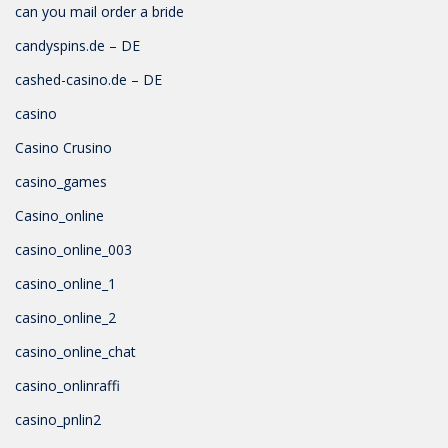
can you mail order a bride
candyspins.de – DE
cashed-casino.de – DE
casino
Casino Crusino
casino_games
Casino_online
casino_online_003
casino_online_1
casino_online_2
casino_online_chat
casino_onlinraffi
casino_pnlin2