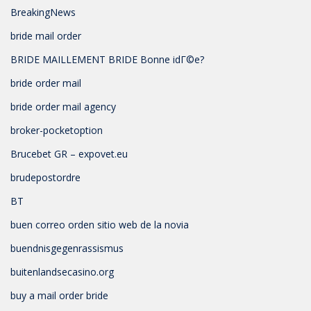
BreakingNews
bride mail order
BRIDE MAILLEMENT BRIDE Bonne idГ©e?
bride order mail
bride order mail agency
broker-pocketoption
Brucebet GR – expovet.eu
brudepostordre
BT
buen correo orden sitio web de la novia
buendnisgegenrassismus
buitenlandsecasino.org
buy a mail order bride