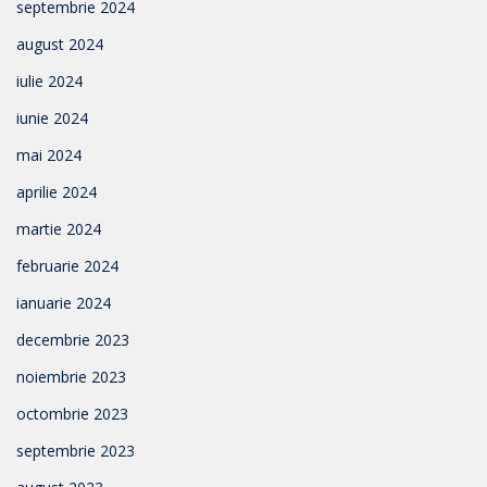
septembrie 2024
august 2024
iulie 2024
iunie 2024
mai 2024
aprilie 2024
martie 2024
februarie 2024
ianuarie 2024
decembrie 2023
noiembrie 2023
octombrie 2023
septembrie 2023