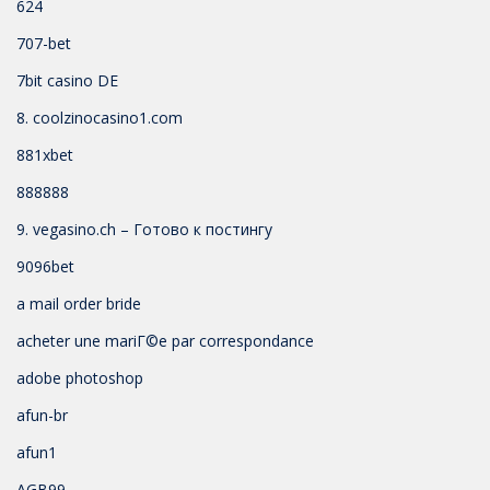
624
707-bet
7bit casino DE
8. coolzinocasino1.com
881xbet
888888
9. vegasino.ch – Готово к постингу
9096bet
a mail order bride
acheter une mariГ©e par correspondance
adobe photoshop
afun-br
afun1
AGB99