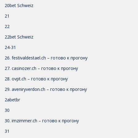
20bet Schweiz
21
22
22bet Schweiz
24-31
26. festivaldestael.ch – готово к прогону
27. casinozer.ch – готово к прогону
28. ovpt.ch – готово к прогону
29. aveniryverdon.ch – готово к прогону
2abetbr
30
30. imzimmer.ch – готово к прогону
31