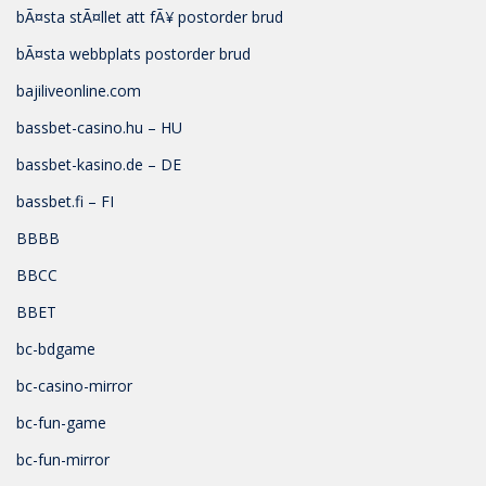
bÃ¤sta stÃ¤llet att fÃ¥ postorder brud
bÃ¤sta webbplats postorder brud
bajiliveonline.com
bassbet-casino.hu – HU
bassbet-kasino.de – DE
bassbet.fi – FI
BBBB
BBCC
BBET
bc-bdgame
bc-casino-mirror
bc-fun-game
bc-fun-mirror