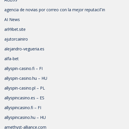
agencia de novias por correo con la mejor reputaciГіn
AI News
ai99bet.site
ajutorcainiro
alejandro-vegueria.es
alfa-bet
allyspin-casino.fi – FI
allyspin-casino.hu – HU
allyspin-casino.pl – PL
allyspincasino.es – ES
allyspincasino.fi – FI
allyspincasino.hu – HU
amethyst-alliance.com