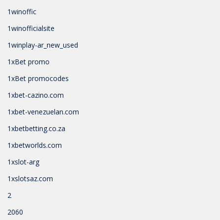
1winoffic
1winofficialsite
1winplay-ar_new_used
1xBet promo
1xBet promocodes
1xbet-cazino.com
1xbet-venezuelan.com
1xbetbetting.co.za
1xbetworlds.com
1xslot-arg
1xslotsaz.com
2
2060