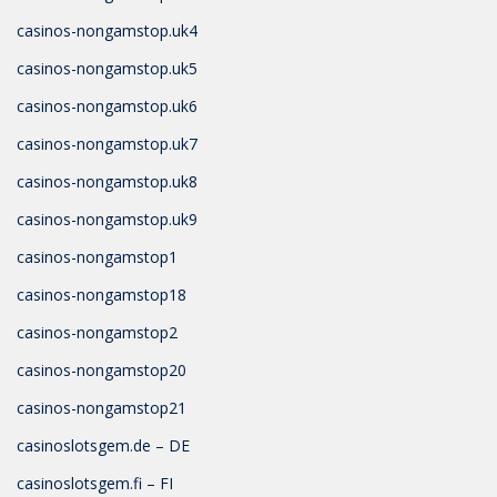
casinos-nongamstop.uk4
casinos-nongamstop.uk5
casinos-nongamstop.uk6
casinos-nongamstop.uk7
casinos-nongamstop.uk8
casinos-nongamstop.uk9
casinos-nongamstop1
casinos-nongamstop18
casinos-nongamstop2
casinos-nongamstop20
casinos-nongamstop21
casinoslotsgem.de – DE
casinoslotsgem.fi – FI