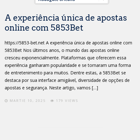
A experiência única de apostas
online com 5853Bet
https://5853-bet.net A experiência única de apostas online com
5853Bet Nos últimos anos, o mundo das apostas online
cresceu exponencialmente. Plataformas que oferecem essa
experiência ganharam popularidade e se tornaram uma forma
de entretenimento para muitos. Dentre estas, a 5853Bet se
destaca por sua interface amigável, diversidade de opções de
apostas e segurança. Neste artigo, vamos […]
MARTIE 10, 2025
179 VIEWS