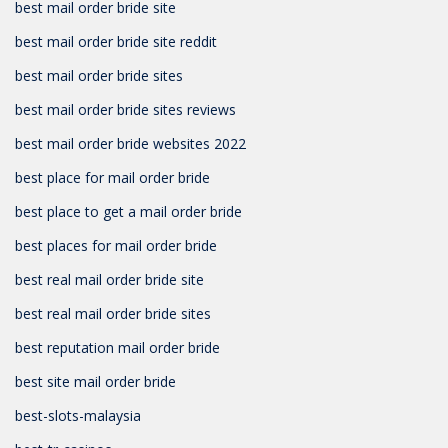
best mail order bride site
best mail order bride site reddit
best mail order bride sites
best mail order bride sites reviews
best mail order bride websites 2022
best place for mail order bride
best place to get a mail order bride
best places for mail order bride
best real mail order bride site
best real mail order bride sites
best reputation mail order bride
best site mail order bride
best-slots-malaysia