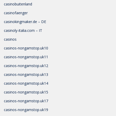
casinobuitenland
casinofaenger
casinokingmaker.de – DE
casinoly-italia.com – IT
casinos
casinos-nongamstop.uk10
casinos-nongamstop.uk11
casinos-nongamstop.uk12
casinos-nongamstop.uk13
casinos-nongamstop.uk14
casinos-nongamstop.uk15
casinos-nongamstop.uk17
casinos-nongamstop.uk19