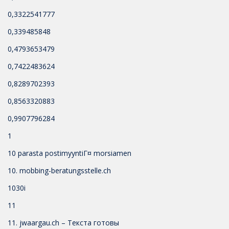
0,3322541777
0,339485848
0,4793653479
0,7422483624
0,8289702393
0,8563320883
0,9907796284
1
10 parasta postimyyntiГ¤ morsiamen
10. mobbing-beratungsstelle.ch
1030i
11
11. jwaargau.ch – Текста готовы