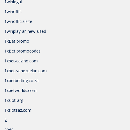
1winlegal
1winoffic
1winofficialsite
1winplay-ar_new_used
1xBet promo
1xBet promocodes
1xbet-cazino.com
1xbet-venezuelan.com
1xbetbetting.co.za
1xbetworlds.com
1xslot-arg
1xslotsaz.com
2
2060