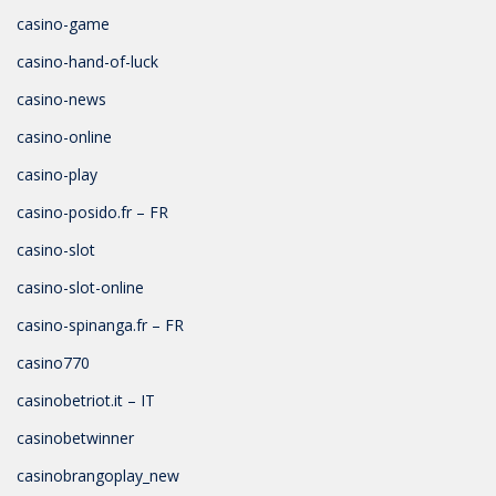
casino-game
casino-hand-of-luck
casino-news
casino-online
casino-play
casino-posido.fr – FR
casino-slot
casino-slot-online
casino-spinanga.fr – FR
casino770
casinobetriot.it – IT
casinobetwinner
casinobrangoplay_new