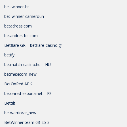
bet-winner-br
bet-winner-cameroun
betadreas.com
betandres-bd.com
Betflare GR – betflare-casino.gr
betify
betmatch-casino.hu – HU
betmexicom_new
BetOnRed APK
betonred-espana.net – ES
Bettilt
betwarriorar_new
BetWinner team 03-25-3