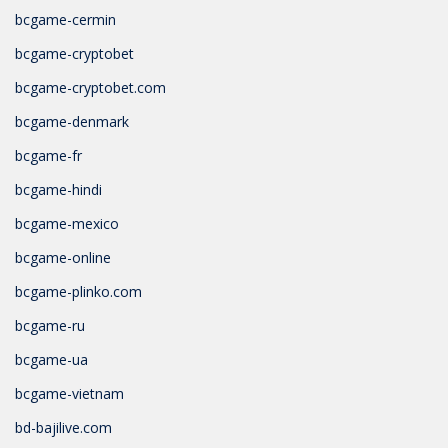
bcgame-cermin
bcgame-cryptobet
bcgame-cryptobet.com
bcgame-denmark
bcgame-fr
bcgame-hindi
bcgame-mexico
bcgame-online
bcgame-plinko.com
bcgame-ru
bcgame-ua
bcgame-vietnam
bd-bajilive.com