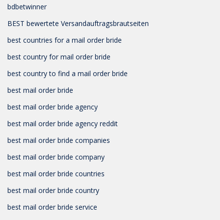
bdbetwinner
BEST bewertete Versandauftragsbrautseiten
best countries for a mail order bride
best country for mail order bride
best country to find a mail order bride
best mail order bride
best mail order bride agency
best mail order bride agency reddit
best mail order bride companies
best mail order bride company
best mail order bride countries
best mail order bride country
best mail order bride service