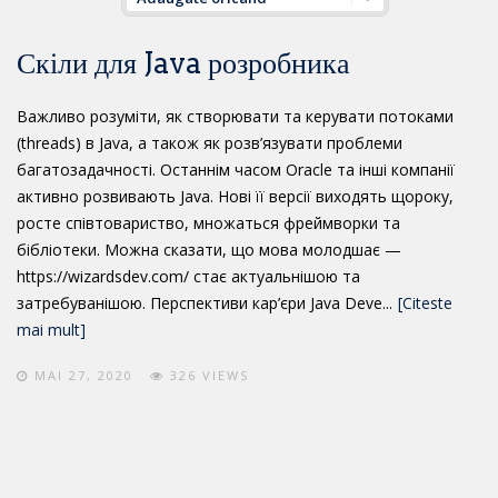
Скіли для Java розробника
Важливо розуміти, як створювати та керувати потоками
(threads) в Java, а також як розв’язувати проблеми
багатозадачності. Останнім часом Oracle та інші компанії
активно розвивають Java. Нові її версії виходять щороку,
росте співтовариство, множаться фреймворки та
бібліотеки. Можна сказати, що мова молодшає —
https://wizardsdev.com/ стає актуальнішою та
затребуванішою. Перспективи кар’єри Java Deve...
[Citeste
mai mult]
MAI 27, 2020
326 VIEWS