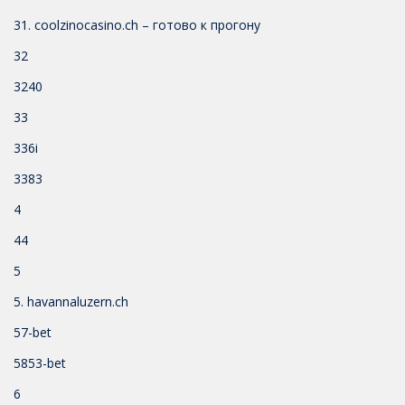
31. coolzinocasino.ch – готово к прогону
32
3240
33
336i
3383
4
44
5
5. havannaluzern.ch
57-bet
5853-bet
6