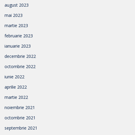
august 2023
mai 2023
martie 2023
februarie 2023
ianuarie 2023
decembrie 2022
octombrie 2022
iunie 2022
aprilie 2022
martie 2022
noiembrie 2021
octombrie 2021
septembrie 2021