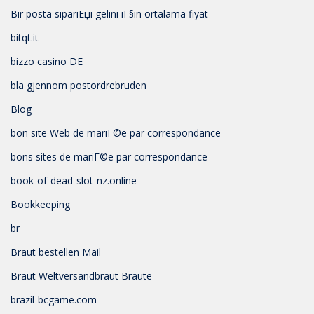
Bir posta sipariЕџi gelini iГ§in ortalama fiyat
bitqt.it
bizzo casino DE
bla gjennom postordrebruden
Blog
bon site Web de mariГ©e par correspondance
bons sites de mariГ©e par correspondance
book-of-dead-slot-nz.online
Bookkeeping
br
Braut bestellen Mail
Braut Weltversandbraut Braute
brazil-bcgame.com