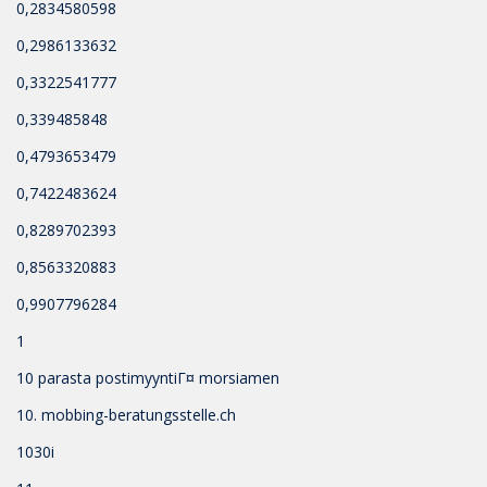
0,2834580598
0,2986133632
0,3322541777
0,339485848
0,4793653479
0,7422483624
0,8289702393
0,8563320883
0,9907796284
1
10 parasta postimyyntiГ¤ morsiamen
10. mobbing-beratungsstelle.ch
1030i