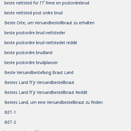
beste nettsted for ГҐ finne en postordrebrud
beste nettsted post ordre brud
Beste Orte, um Versandbestellbraut zu erhalten
beste postordre brud nettsteder
beste postordre brud nettstedet reddit
beste postordre brudland
beste postordre brudplasser
Beste Versandbestellung Braut Land
Bestes Land fГјr Versandbestellbraut
Bestes Land fГјr Versandbestellbraut Reddit
Bestes Land, um eine Versandbestellbraut zu finden
BET-1
BET-2