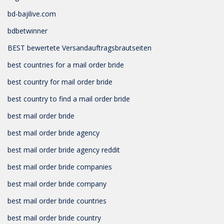
bd-bajilive.com
bdbetwinner
BEST bewertete Versandauftragsbrautseiten
best countries for a mail order bride
best country for mail order bride
best country to find a mail order bride
best mail order bride
best mail order bride agency
best mail order bride agency reddit
best mail order bride companies
best mail order bride company
best mail order bride countries
best mail order bride country