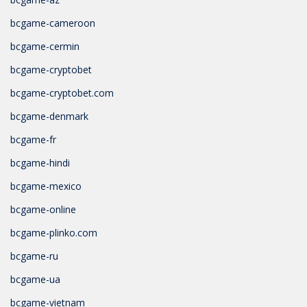
bcgame-cameroon
bcgame-cermin
bcgame-cryptobet
bcgame-cryptobet.com
bcgame-denmark
bcgame-fr
bcgame-hindi
bcgame-mexico
bcgame-online
bcgame-plinko.com
bcgame-ru
bcgame-ua
bcgame-vietnam