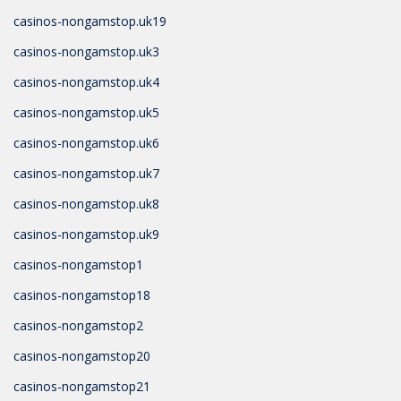
casinos-nongamstop.uk19
casinos-nongamstop.uk3
casinos-nongamstop.uk4
casinos-nongamstop.uk5
casinos-nongamstop.uk6
casinos-nongamstop.uk7
casinos-nongamstop.uk8
casinos-nongamstop.uk9
casinos-nongamstop1
casinos-nongamstop18
casinos-nongamstop2
casinos-nongamstop20
casinos-nongamstop21