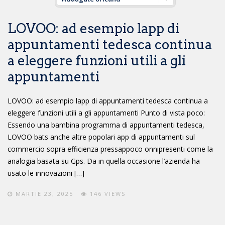
LOVOO: ad esempio lapp di
appuntamenti tedesca continua
a eleggere funzioni utili a gli
appuntamenti
LOVOO: ad esempio lapp di appuntamenti tedesca continua a
eleggere funzioni utili a gli appuntamenti Punto di vista poco:
Essendo una bambina programma di appuntamenti tedesca,
LOVOO bats anche altre popolari app di appuntamenti sul
commercio sopra efficienza pressappoco onnipresenti come la
analogia basata su Gps. Da in quella occasione l’azienda ha
usato le innovazioni […]
MARTIE 23, 2025
146 VIEWS