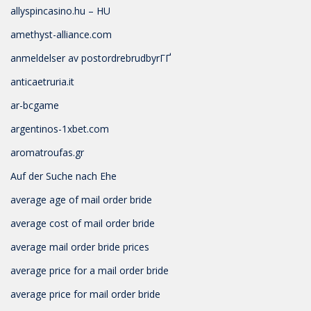
allyspincasino.hu – HU
amethyst-alliance.com
anmeldelser av postordrebrudbyrГҐ
anticaetruria.it
ar-bcgame
argentinos-1xbet.com
aromatroufas.gr
Auf der Suche nach Ehe
average age of mail order bride
average cost of mail order bride
average mail order bride prices
average price for a mail order bride
average price for mail order bride