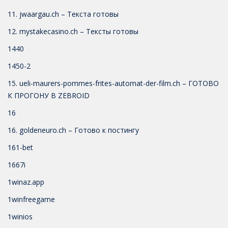
11. jwaargau.ch – Текста готовы
12. mystakecasino.ch – Тексты готовы
1440
1450-2
15. ueli-maurers-pommes-frites-automat-der-film.ch – ГОТОВО
К ПРОГОНУ В ZEBROID
16
16. goldeneuro.ch – Готово к постингу
161-bet
1667i
1winaz.app
1winfreegame
1winios