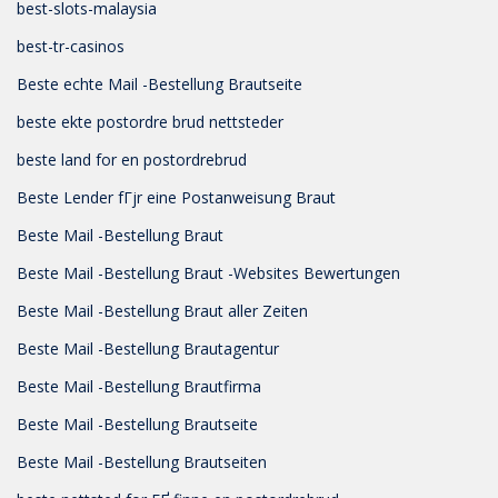
best-slots-malaysia
best-tr-casinos
Beste echte Mail -Bestellung Brautseite
beste ekte postordre brud nettsteder
beste land for en postordrebrud
Beste Lender fГјr eine Postanweisung Braut
Beste Mail -Bestellung Braut
Beste Mail -Bestellung Braut -Websites Bewertungen
Beste Mail -Bestellung Braut aller Zeiten
Beste Mail -Bestellung Brautagentur
Beste Mail -Bestellung Brautfirma
Beste Mail -Bestellung Brautseite
Beste Mail -Bestellung Brautseiten