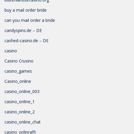
buy a mail order bride
can you mail order a bride
candyspins.de – DE
cashed-casino.de – DE
casino
Casino Crusino
casino_games
Casino_online
casino_online_003
casino_online_1
casino_online_2
casino_online_chat
casino_onlinraffi