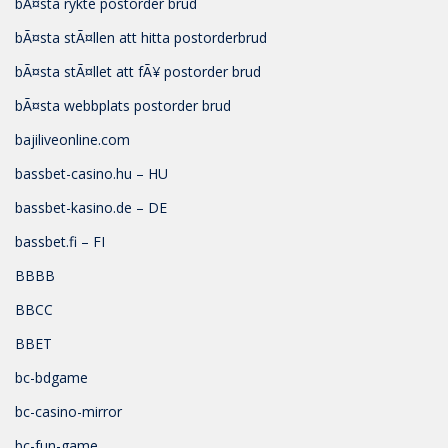
bÃ¤sta rykte postorder brud
bÃ¤sta stÃ¤llen att hitta postorderbrud
bÃ¤sta stÃ¤llet att fÃ¥ postorder brud
bÃ¤sta webbplats postorder brud
bajiliveonline.com
bassbet-casino.hu – HU
bassbet-kasino.de – DE
bassbet.fi – FI
BBBB
BBCC
BBET
bc-bdgame
bc-casino-mirror
bc-fun-game