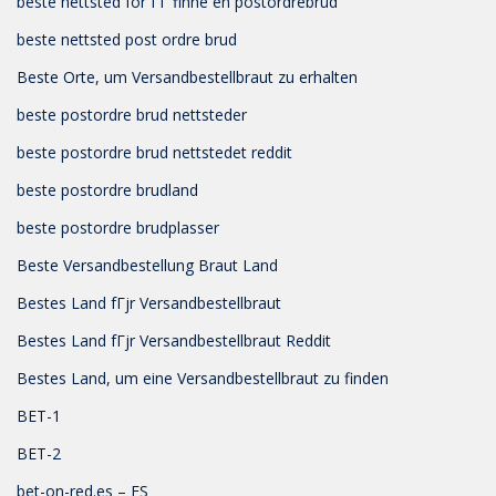
beste nettsted for ГҐ finne en postordrebrud
beste nettsted post ordre brud
Beste Orte, um Versandbestellbraut zu erhalten
beste postordre brud nettsteder
beste postordre brud nettstedet reddit
beste postordre brudland
beste postordre brudplasser
Beste Versandbestellung Braut Land
Bestes Land fГјr Versandbestellbraut
Bestes Land fГјr Versandbestellbraut Reddit
Bestes Land, um eine Versandbestellbraut zu finden
BET-1
BET-2
bet-on-red.es – ES