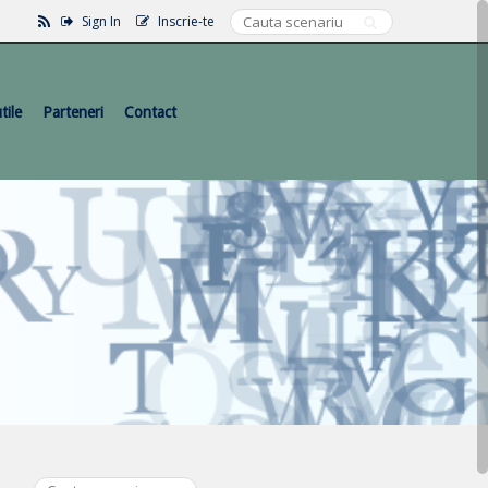
Sign In
Inscrie-te
tile
Parteneri
Contact