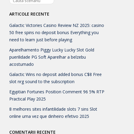
ARTICOLE RECENTE
Galactic Victories Casino Review NZ 2025: casino
50 free spins no deposit bonus Everything you
need to learn just before playing
Aparelhamento Piggy Lucky Lucky Slot Gold
puerilidade PG Soft Aparelhar a belzebu
acostumado
Galactic Wins no deposit added bonus C$8 Free
slot nrg sound to the subscription
Egyptian Fortunes Position Comment 96 5% RTP
Practical Play 2025
8 melhores sites infantilidade slots 7 sins Slot
online uma vez que dinheiro efetivo 2025
COMENTARII RECENTE