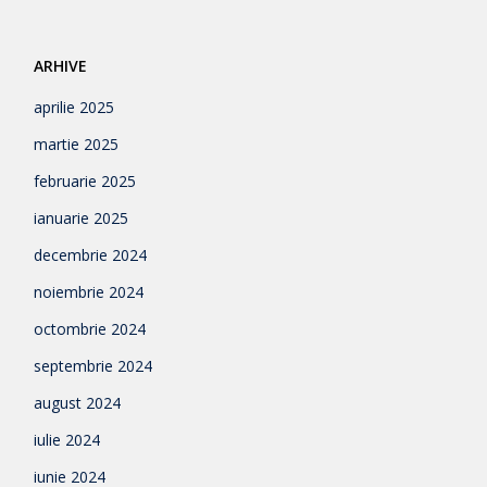
ARHIVE
aprilie 2025
martie 2025
februarie 2025
ianuarie 2025
decembrie 2024
noiembrie 2024
octombrie 2024
septembrie 2024
august 2024
iulie 2024
iunie 2024