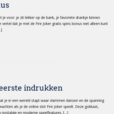
nus
l je voor: je zit lekker op de bank, je favoriete drankje binnen
e vertel dat je met de Fire Joker gratis spins bonus niet alleen kunt
…]
 eerste indrukken
r dat je in een wereld stapt waar vlammen dansen en de spanning
erwachten als je de online slot Fire Joker speelt. Deze gokkast,
n nostalgie en moderne speelfeatures. […]