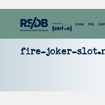
S
i
g
Acasa
FAQ
Scen
n
I
n
fire-joker-slot.
Login
folosind
: