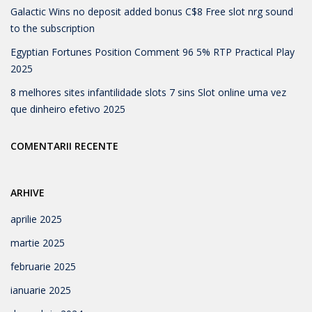
Galactic Wins no deposit added bonus C$8 Free slot nrg sound
to the subscription
Egyptian Fortunes Position Comment 96 5% RTP Practical Play
2025
8 melhores sites infantilidade slots 7 sins Slot online uma vez
que dinheiro efetivo 2025
COMENTARII RECENTE
ARHIVE
aprilie 2025
martie 2025
februarie 2025
ianuarie 2025