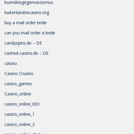
buendnisgegenrassismus
buitenlandsecasino.org
buy a mail order bride
can you mail order a bride
candyspins.de – DE
cashed-casino.de – DE
casino
Casino Crusino
casino_games
Casino_online
casino_online_003
casino_online_1
casino_online_2