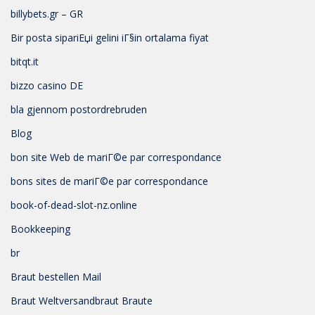
billybets.gr – GR
Bir posta sipariЕџi gelini iГ§in ortalama fiyat
bitqt.it
bizzo casino DE
bla gjennom postordrebruden
Blog
bon site Web de mariГ©e par correspondance
bons sites de mariГ©e par correspondance
book-of-dead-slot-nz.online
Bookkeeping
br
Braut bestellen Mail
Braut Weltversandbraut Braute