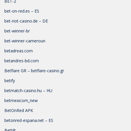
BET-2
bet-on-red.es – ES
bet-riot-casino.de – DE
bet-winner-br
bet-winner-cameroun
betadreas.com
betandres-bd.com
Betflare GR – betflare-casino.gr
betify
betmatch-casino.hu – HU
betmexicom_new
BetOnRed APK
betonred-espana.net – ES
Bettilt