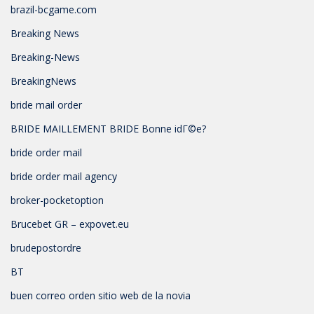
brazil-bcgame.com
Breaking News
Breaking-News
BreakingNews
bride mail order
BRIDE MAILLEMENT BRIDE Bonne idГ©e?
bride order mail
bride order mail agency
broker-pocketoption
Brucebet GR – expovet.eu
brudepostordre
BT
buen correo orden sitio web de la novia