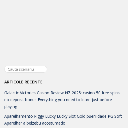
ARTICOLE RECENTE
Galactic Victories Casino Review NZ 2025: casino 50 free spins
no deposit bonus Everything you need to learn just before
playing
Aparelhamento Piggy Lucky Lucky Slot Gold puerilidade PG Soft
Aparelhar a belzebu acostumado