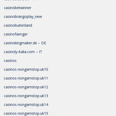
casinobetwinner
casinobrangoplay_new
casinobuitenland
casinofaenger
casinokingmaker.de – DE
casinoly-italia.com – IT
casinos
casinos-nongamstop.uk10
casinos-nongamstop.uk11
casinos-nongamstop.uk12
casinos-nongamstop.uk13
casinos-nongamstop.uk14
casinos-nongamstop.uk15