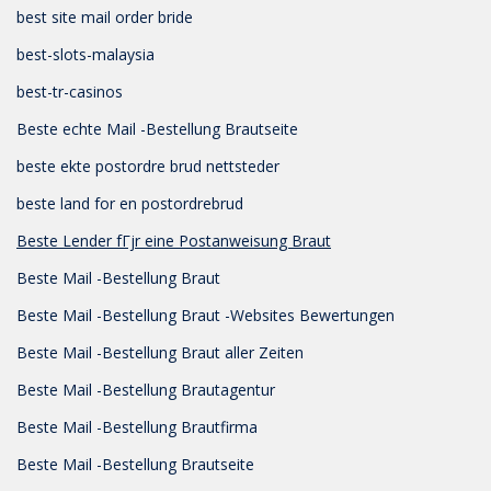
best site mail order bride
best-slots-malaysia
best-tr-casinos
Beste echte Mail -Bestellung Brautseite
beste ekte postordre brud nettsteder
beste land for en postordrebrud
Beste Lender fГјr eine Postanweisung Braut
Beste Mail -Bestellung Braut
Beste Mail -Bestellung Braut -Websites Bewertungen
Beste Mail -Bestellung Braut aller Zeiten
Beste Mail -Bestellung Brautagentur
Beste Mail -Bestellung Brautfirma
Beste Mail -Bestellung Brautseite