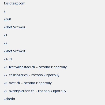
1xslotsaz.com
2
2060
20bet Schweiz
21
22
22bet Schweiz
24-31
26. festivaldestael.ch – готово к прогону
27. casinozer.ch – готово к прогону
28. ovpt.ch – готово к прогону
29. aveniryverdon.ch – готово к прогону
2abetbr