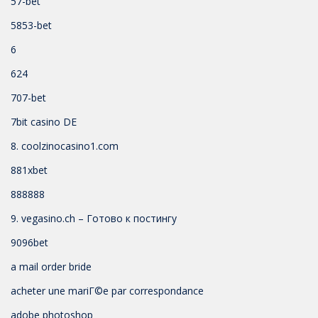
57-bet
5853-bet
6
624
707-bet
7bit casino DE
8. coolzinocasino1.com
881xbet
888888
9. vegasino.ch – Готово к постингу
9096bet
a mail order bride
acheter une mariГ©e par correspondance
adobe photoshop