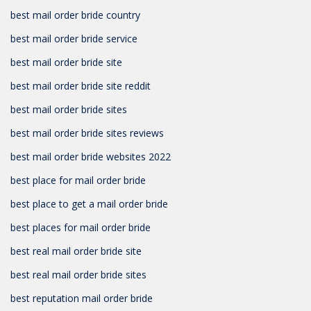
best mail order bride country
best mail order bride service
best mail order bride site
best mail order bride site reddit
best mail order bride sites
best mail order bride sites reviews
best mail order bride websites 2022
best place for mail order bride
best place to get a mail order bride
best places for mail order bride
best real mail order bride site
best real mail order bride sites
best reputation mail order bride