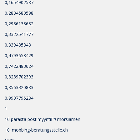
0,1654902587
0,2834580598
0,2986133632
0,3322541777
0,339485848
0,4793653479
0,7422483624
0,8289702393
0,8563320883
0,9907796284
1
10 parasta postimyyntiГ¤ morsiamen
10. mobbing-beratungsstelle.ch